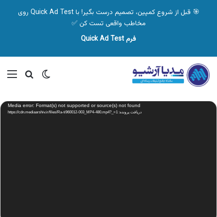
🎯 قبل از شروع کمپین، تصمیم درست بگیر! با Quick Ad Test روی
مخاطب واقعی تست کن ✅
فرم Quick Ad Test
تغییر پوسته
منو
جستجو ب
نمایشگر
Media error: Format(s) not supported or source(s) not found
ویدیو
دریافت پرونده: https://cdn.mediaarshiv.ir/files/Ra-ti960012-003_MP4-480.mp4?_=1