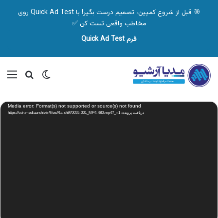
🎯 قبل از شروع کمپین، تصمیم درست بگیر! با Quick Ad Test روی
مخاطب واقعی تست کن ✅
فرم Quick Ad Test
تغییر پوسته
منو
جستجو ب
نمایشگر
Media error: Format(s) not supported or source(s) not found
ویدیو
دریافت پرونده: https://cdn.mediaarshiv.ir/files/Ra-sh970055-001_MP4-480.mp4?_=1