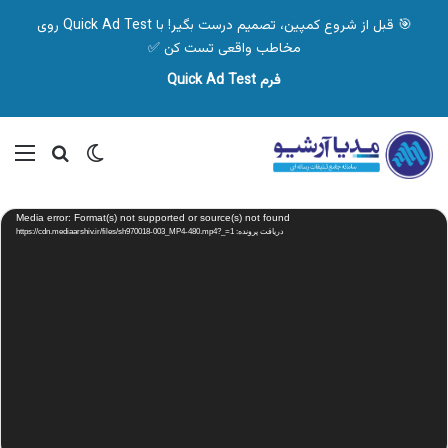
🎯 قبل از شروع کمپین، تصمیم درست بگیر! با Quick Ad Test روی
مخاطب واقعی تست کن ✅
فرم Quick Ad Test
تغییر پوسته
منو
جستجو ب
نمایشگر
Media error: Format(s) not supported or source(s) not found
ویدیو
دریافت پرونده: https://cdn.mediaarshiv.ir/files/sh970018-003_MP4-480.mp4?_=1