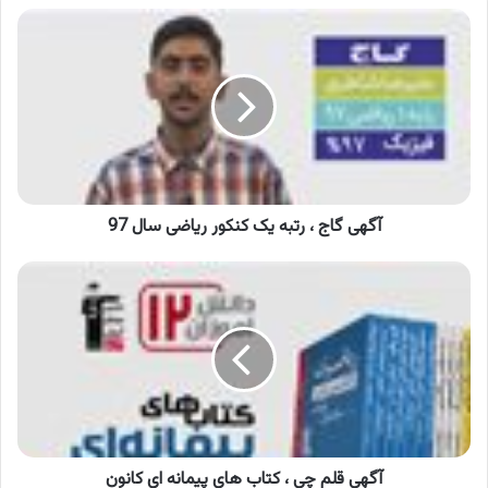
آگهی
گاج
،
رتبه
یک
کنکور
ریاضی
سال
97
آگهی گاج ، رتبه یک کنکور ریاضی سال 97
آگهی
قلم
چی
،
کتاب
های
پیمانه
ای
کانون
آگهی قلم چی ، کتاب های پیمانه ای کانون