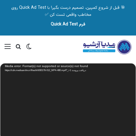
🎯 قبل از شروع کمپین، تصمیم درست بگیر! با Quick Ad Test روی
مخاطب واقعی تست کن ✅
فرم Quick Ad Test
تغییر پوسته
منو
جستجو ب
نمایشگر
Media error: Format(s) not supported or source(s) not found
ویدیو
دریافت پرونده: https://cdn.mediaarshiv.ir/files/kh930178-012_MP4-480.mp4?_=1