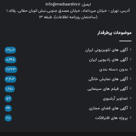
ایمیل: info@mediaarshiv.ir
آدرس: تهران - خیابان میرداماد، خیابان مصدق جنوبی،نبش اتوبان حقانی، پلاك ١
(ساختمان روزنامه اطلاعات)، طبقه ۱۳
موضوعات پرطرفدار
آگهی های تلویزیونی ایران
۶۹,۱۰۶
آگهی های رادیویی ایران
۸,۴۴۵
بدون دسته بندی
۶,۳۳۳
آگهی های نمایش خانگی
۳,۴۰۳
آگهی فیلم های سینمایی
۱,۶۵۰
تصاویر آرشیوی
۵۹
آگهی های فضای مجازی
۴۴
پروژه های افترافکت
۲۸