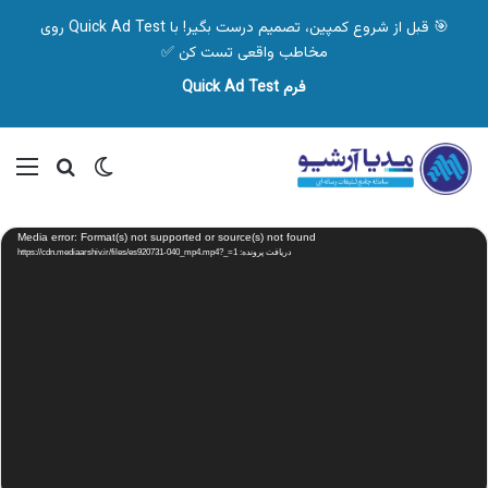
🎯 قبل از شروع کمپین، تصمیم درست بگیر! با Quick Ad Test روی
مخاطب واقعی تست کن ✅
فرم Quick Ad Test
تغییر پوسته
منو
جستجو ب
نمایشگر
Media error: Format(s) not supported or source(s) not found
ویدیو
دریافت پرونده: https://cdn.mediaarshiv.ir/files/es920731-040_mp4.mp4?_=1