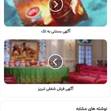
آگهی بستنی به تک
آگهی
فرش
شفقی
تبریز
آگهی فرش شفقی تبریز
نوشته های مشابه