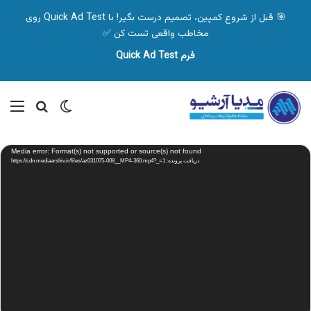
🎯 قبل از شروع کمپین، تصمیم درست بگیر! با Quick Ad Test روی
مخاطب واقعی تست کن ✅
فرم Quick Ad Test
تغییر پوسته
منو
جستجو ب
نمایشگر
Media error: Format(s) not supported or source(s) not found
ویدیو
دریافت پرونده: https://cdn.mediaarshiv.ir/files/az031075-008__MP4-360.mp4?_=1