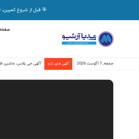
🎯 قبل از شروع کمپین، تصمیم درست بگیر! با 
صفحه 
جمعه, 7 آگوست 2026
آگهی جی پلاس، ماشین ظ
آگهی های تازه
نمایشگر
ویدیو