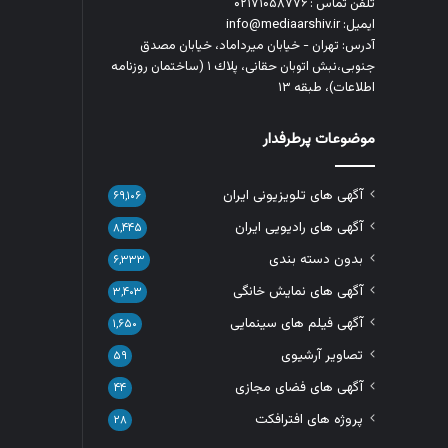
تلفن تماس : ۰۲۱۷۱۰۵۸۷۷۶
ایمیل: info@mediaarshiv.ir
آدرس: تهران - خیابان میرداماد، خیابان مصدق
جنوبی،نبش اتوبان حقانی، پلاك ١ (ساختمان روزنامه
اطلاعات)، طبقه ۱۳
موضوعات پرطرفدار
آگهی های تلویزیونی ایران
۶۹,۱۰۶
آگهی های رادیویی ایران
۸,۴۴۵
بدون دسته بندی
۶,۳۳۳
آگهی های نمایش خانگی
۳,۴۰۳
آگهی فیلم های سینمایی
۱,۶۵۰
تصاویر آرشیوی
۵۹
آگهی های فضای مجازی
۴۴
پروژه های افترافکت
۲۸