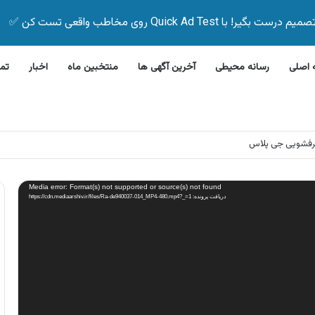
Quick Ad Test روی مخاطب واقعی تست کن ✅
اصلی
رسانه محیطی
آخرین آگهی ها
منتخبین ماه
اخبار
تم
رفشویی جی پلاس
Media error: Format(s) not supported or source(s) not found
دریافت پرونده: https://cdn.mediaarshiv.ir/files/Ra-de940037-014_MP4-480.mp4?_=1