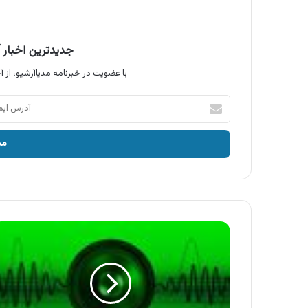
جدیدترین اخبار آ
با عضویت در خبرنامه مدیاآرشیو، از آخ
آدرس
ایمیل
خود
را
وارد
کنید
آگهی
پست
بانک
ایران
،
وام