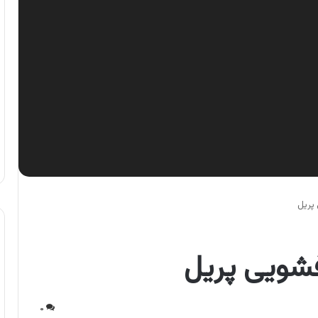
 پریل
فشویی پریل
۰