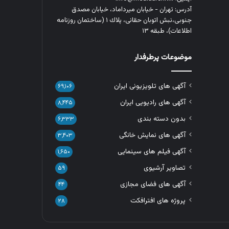
آدرس: تهران - خیابان میرداماد، خیابان مصدق
جنوبی،نبش اتوبان حقانی، پلاك ١ (ساختمان روزنامه
اطلاعات)، طبقه ۱۳
موضوعات پرطرفدار
آگهی های تلویزیونی ایران
۶۹,۱۰۶
آگهی های رادیویی ایران
۸,۴۴۵
بدون دسته بندی
۶,۳۳۳
آگهی های نمایش خانگی
۳,۴۰۳
آگهی فیلم های سینمایی
۱,۶۵۰
تصاویر آرشیوی
۵۹
آگهی های فضای مجازی
۴۴
پروژه های افترافکت
۲۸