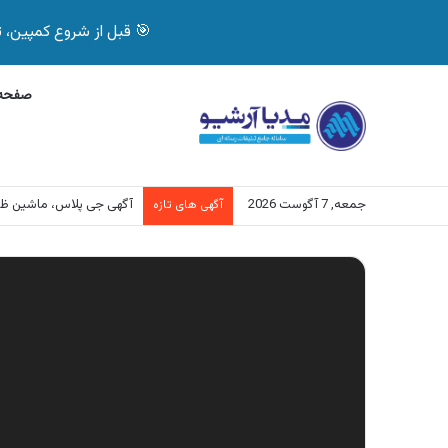
🎯 قبل از شروع کمپین، تصمیم درست بگیر! با 
صفحه 
جمعه, 7 آگوست 2026
آگهی جی پلاس، ماشین ظ
آگهی های تازه
نمایشگر
ویدیو