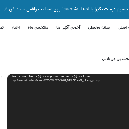
Quick Ad Test روی مخاطب واقعی تست کن ✅
اصلی
رسانه محیطی
آخرین آگهی ها
منتخبین ماه
اخبار
تم
رفشویی جی پلاس
Media error: Format(s) not supported or source(s) not found
دریافت پرونده: https://cdn.mediaarshiv.ir/uploads/2025/07/tir041045-001_MP4-720.mp4?_=1