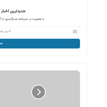
جدیدترین اخبار آ
با عضویت در خبرنامه مدیاآرشیو، از آخ
آدرس
ایمیل
خود
را
وارد
کنید
آگهی
شایسته
،
لوازم
خانگی
و
مبلمان