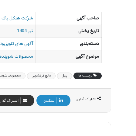
صاحب آگهی
شرکت هنکل پاک 
تاریخ پخش
تیر 1404
دسته‌بندی
آگهی های تلویزیونی
موضوع آگهی
محصولات شوینده و
برچسب ها
پریل
مایع ظرفشویی
محصولات شویند
اشتراک گذاری
لینکدین
اشتراک گذار