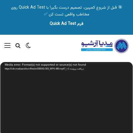
🎯 قبل از شروع کمپین، تصمیم درست بگیر! با Quick Ad Test روی
مخاطب واقعی تست کن ✅
فرم Quick Ad Test
تغییر پوسته
منو
جستجو ب
نمایشگر
Media error: Format(s) not supported or source(s) not found
ویدیو
دریافت پرونده: https://cdn.mediaarshiv.ir/files/or930043-003_MP4-480.mp4?_=1