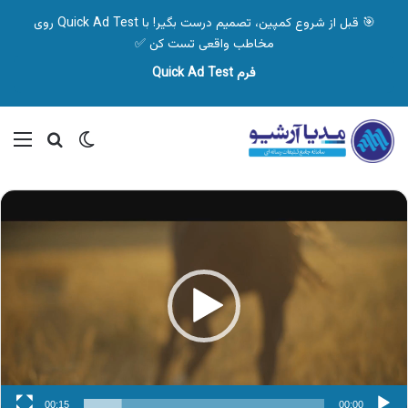
🎯 قبل از شروع کمپین، تصمیم درست بگیر! با Quick Ad Test روی
مخاطب واقعی تست کن ✅
فرم Quick Ad Test
تغییر پوسته
منو
جستجو ب
نمایشگر
ویدیو
00:15
00:00