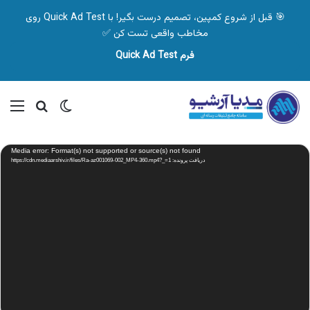
🎯 قبل از شروع کمپین، تصمیم درست بگیر! با Quick Ad Test روی
مخاطب واقعی تست کن ✅
فرم Quick Ad Test
تغییر پوسته
منو
جستجو ب
نمایشگر
Media error: Format(s) not supported or source(s) not found
ویدیو
دریافت پرونده: https://cdn.mediaarshiv.ir/files/Ra-az001069-002_MP4-360.mp4?_=1