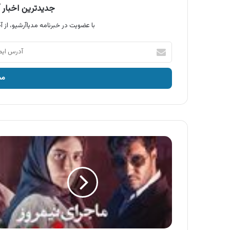
جدیدترین اخبار آ
با عضویت در خبرنامه مدیاآرشیو، از آخ
آدرس
ایمیل
خود
را
وارد
کنید
آگهی
فیلم
سینمایی
ماجرای
نیمروز
رد
خون