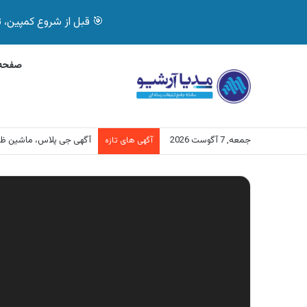
🎯 قبل از شروع کمپین، تصمیم درست بگیر! با 
صفحه 
جمعه, 7 آگوست 2026
آگهی جی پلاس، ماشین ظ
آگهی های تازه
نمایشگر
ویدیو