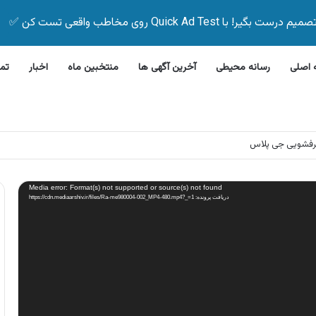
Quick Ad Test روی مخاطب واقعی تست کن ✅
اصلی
رسانه محیطی
آخرین آگهی ها
منتخبین ماه
اخبار
تم
رفشویی جی پلاس
Media error: Format(s) not supported or source(s) not found
دریافت پرونده: https://cdn.mediaarshiv.ir/files/Ra-me980004-002_MP4-480.mp4?_=1