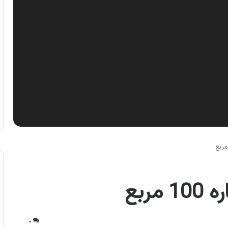
ربع
۰