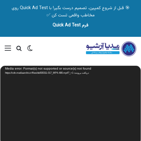
🎯 قبل از شروع کمپین، تصمیم درست بگیر! با Quick Ad Test روی
مخاطب واقعی تست کن ✅
فرم Quick Ad Test
تغییر پوسته
منو
جستجو ب
نمایشگر
Media error: Format(s) not supported or source(s) not found
ویدیو
دریافت پرونده: https://cdn.mediaarshiv.ir/files/de930311-017_MP4-480.mp4?_=1