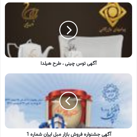
آگهی
توس
چینی
،
طرح
هیلدا
آگهی توس چینی ، طرح هیلدا
آگهی
جشنواره
فروش
بازار
مبل
ایران
شماره
1
آگهی جشنواره فروش بازار مبل ایران شماره 1