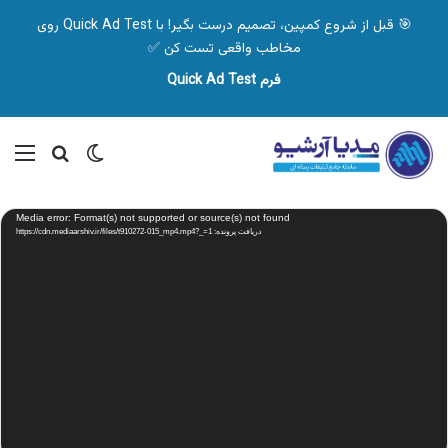
🎯 قبل از شروع کمپین، تصمیم درست بگیر! با Quick Ad Test روی
مخاطب واقعی تست کن ✅
فرم Quick Ad Test
تغییر پوسته
منو
جستجو ب
نمایشگر
Media error: Format(s) not supported or source(s) not found
ویدیو
دریافت پرونده: https://cdn.mediaarshiv.ir/files/t910272-015_mp4.mp4?_=1