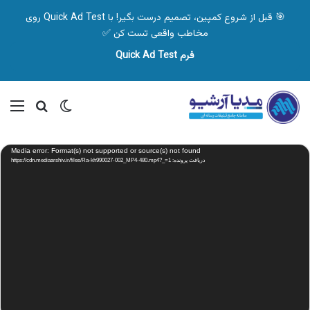
🎯 قبل از شروع کمپین، تصمیم درست بگیر! با Quick Ad Test روی
مخاطب واقعی تست کن ✅
فرم Quick Ad Test
تغییر پوسته
منو
جستجو ب
نمایشگر
Media error: Format(s) not supported or source(s) not found
ویدیو
دریافت پرونده: https://cdn.mediaarshiv.ir/files/Ra-kh990027-002_MP4-480.mp4?_=1