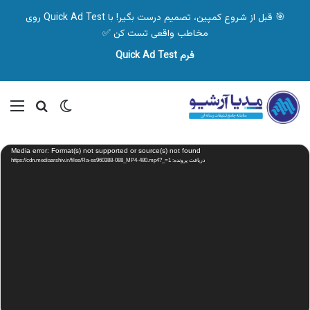
🎯 قبل از شروع کمپین، تصمیم درست بگیر! با Quick Ad Test روی
مخاطب واقعی تست کن ✅
فرم Quick Ad Test
تغییر پوسته
منو
جستجو ب
نمایشگر
Media error: Format(s) not supported or source(s) not found
ویدیو
دریافت پرونده: https://cdn.mediaarshiv.ir/files/Ra-es960388-088_MP4-480.mp4?_=1