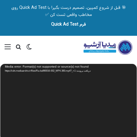
🎯 قبل از شروع کمپین، تصمیم درست بگیر! با Quick Ad Test روی
مخاطب واقعی تست کن ✅
فرم Quick Ad Test
تغییر پوسته
منو
جستجو ب
نمایشگر
Media error: Format(s) not supported or source(s) not found
ویدیو
دریافت پرونده: https://cdn.mediaarshiv.ir/files/Ra-ba990016-002_MP4-360.mp4?_=1