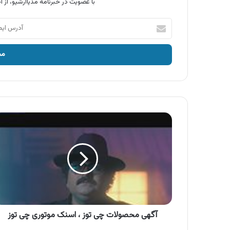
با عضویت در خبرنامه مدیاآرشیو، از آخ
آدرس
ایمیل
خود
را
وارد
کنید
آگهی
محصولات
چی
توز
،
اسنک
موتوری
چی
توز
آگهی محصولات چی توز ، اسنک موتوری چی توز