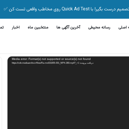
Quick Ad Test روی مخاطب واقعی تست کن ✅
اصلی
رسانه محیطی
آخرین آگهی ها
منتخبین ماه
اخبار
تم
ن بیمه زیر ۵ دقیقه
Media error: Format(s) not supported or source(s) not found
دریافت پرونده: https://cdn.mediaarshiv.ir/files/Ra-mo031005-001_MP4-360.mp4?_=1