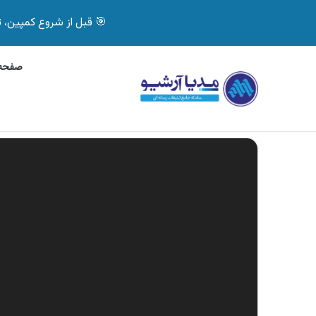
🎯 قبل از شروع کمپین، تصمیم درست بگیر! با 
صفحه 
یکشنبه, 9 آگوست 2026
آگهی بیمه دات کام، خرید آنلای
آگهی های تازه
نمایشگر
ویدیو