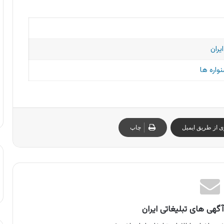
یران
واره ها
ی از طریق ایمیل
چاپ
گهی های تبلیغاتی ایران