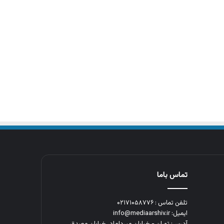
تماس باما
تلفن تماس : ۰۲۱۷۱۰۵۸۷۷۶
ایمیل: info@mediaarshiv.ir
آدرس: تهران - خیابان میرداماد، خیابان مصدق