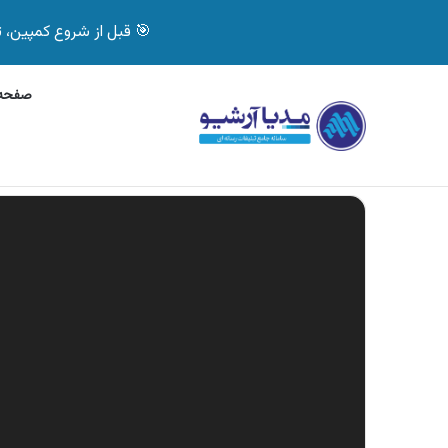
🎯 قبل از شروع کمپین، تصمیم درست بگیر! با 
صفحه 
پنج‌شنبه, 6 آگوست 2026
آگهی جی پلاس، ماشین
آگهی های تازه
نمایشگر
ویدیو