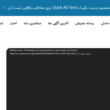
Quick Ad Test روی مخاطب واقعی تست کن ✅
اصلی
رسانه محیطی
آخرین آگهی ها
منتخبین ماه
اخبار
تم
 ظرفشویی جی پلاس
Media error: Format(s) not supported or source(s) not found
دریافت پرونده: https://cdn.mediaarshiv.ir/uploads/2025/07/ti041046-002-filimo_MP4-1920.mp4?_=1