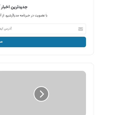
جدیدترین اخبار آ
با عضویت در خبرنامه مدیاآرشیو، از آخ
آدرس
ایمیل
خود
را
وارد
کنید
آگهی
محصولات
هانی
،
غذاهای
آماده
هانی