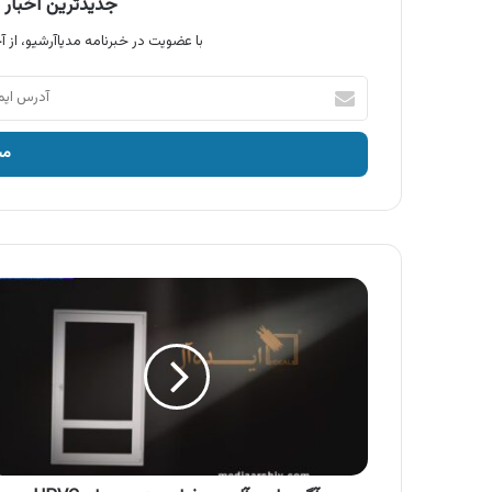
جدیدترین اخبار آ
با عضویت در خبرنامه مدیاآرشیو، از آخ
آدرس
ایمیل
خود
را
وارد
کنید
آگهی
ایده
آل
،
پروفیل
و
پنجره
های
UPVC