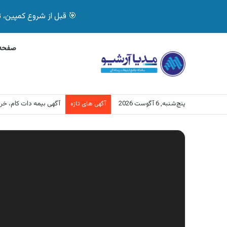
🎯 قبل از شروع کمپین، تصمیم درست بگیر! با 
صفحه 
پنج‌شنبه, 6 آگوست 2026
آگهی بیمه دات کام، خرید آنل
آگهی های تازه
نمایشگر
ویدیو