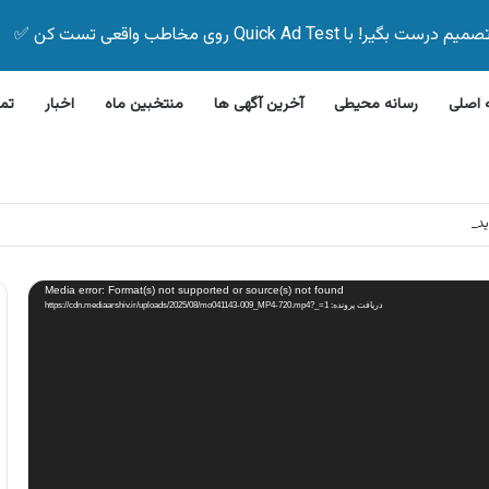
Quick Ad Test روی مخاطب واقعی تست کن ✅
اصلی
رسانه محیطی
آخرین آگهی ها
منتخبین ماه
اخبار
تم
این بیمه زیر ۵ دقیقه
Media error: Format(s) not supported or source(s) not found
دریافت پرونده: https://cdn.mediaarshiv.ir/uploads/2025/08/mo041143-009_MP4-720.mp4?_=1