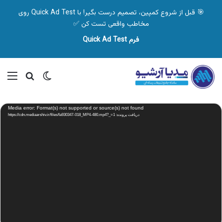
🎯 قبل از شروع کمپین، تصمیم درست بگیر! با Quick Ad Test روی
مخاطب واقعی تست کن ✅
فرم Quick Ad Test
تغییر پوسته
منو
جستجو ب
نمایشگر
Media error: Format(s) not supported or source(s) not found
ویدیو
دریافت پرونده: https://cdn.mediaarshiv.ir/files/fa930347-018_MP4-480.mp4?_=1