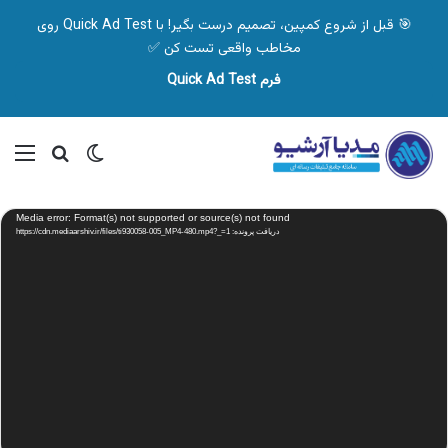
🎯 قبل از شروع کمپین، تصمیم درست بگیر! با Quick Ad Test روی
مخاطب واقعی تست کن ✅
فرم Quick Ad Test
تغییر پوسته
منو
جستجو ب
نمایشگر
Media error: Format(s) not supported or source(s) not found
ویدیو
دریافت پرونده: https://cdn.mediaarshiv.ir/files/ti930058-005_MP4-480.mp4?_=1