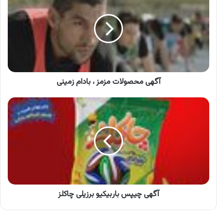
مزمز
،
بادام
زمینی
آگهی محصولات مزمز ، بادام زمینی
آگهی
چیپس
باربیکیو
برزیلی
چاکلز
آگهی چیپس باربیکیو برزیلی چاکلز