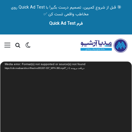
🎯 قبل از شروع کمپین، تصمیم درست بگیر! با Quick Ad Test روی
مخاطب واقعی تست کن ✅
فرم Quick Ad Test
تغییر پوسته
منو
جستجو ب
نمایشگر
Media error: Format(s) not supported or source(s) not found
ویدیو
دریافت پرونده: https://cdn.mediaarshiv.ir/files/mo001337-037_MP4-360.mp4?_=1