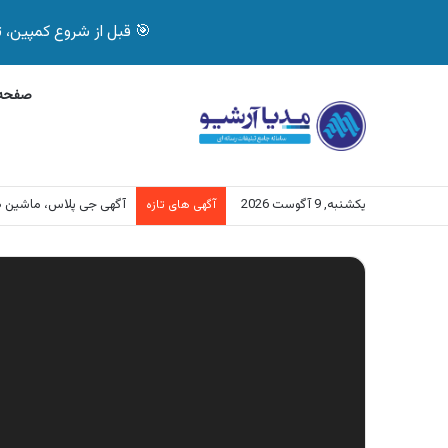
🎯 قبل از شروع کمپین، تصمیم درست بگیر! با 
صفحه 
یکشنبه, 9 آگوست 2026
آگهی جی پلاس، ماشین 
آگهی های تازه
نمایشگر
ویدیو