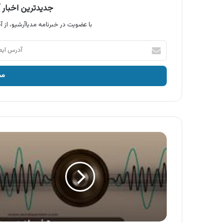
جدیدترین اخبار آ
با عضویت در خبرنامه مدیاآرشیو، از آخ
آدرس
ایمیل
خود
را
وارد
کنید
آگهی
گروه
روشنایی
گلنور
،
نیروگاه
های
خورشیدی