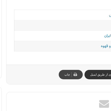
س
یران
و قهوه
ی از طریق ایمیل
چاپ