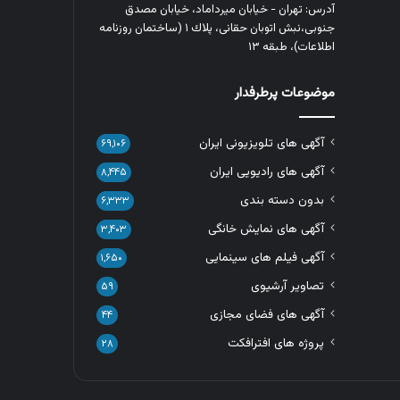
آدرس: تهران - خیابان میرداماد، خیابان مصدق
جنوبی،نبش اتوبان حقانی، پلاك ١ (ساختمان روزنامه
اطلاعات)، طبقه ۱۳
موضوعات پرطرفدار
آگهی های تلویزیونی ایران
۶۹,۱۰۶
آگهی های رادیویی ایران
۸,۴۴۵
بدون دسته بندی
۶,۳۳۳
آگهی های نمایش خانگی
۳,۴۰۳
آگهی فیلم های سینمایی
۱,۶۵۰
تصاویر آرشیوی
۵۹
آگهی های فضای مجازی
۴۴
پروژه های افترافکت
۲۸