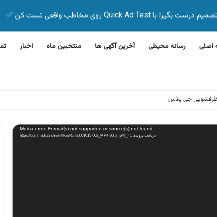
Quick Ad Test روی مخاطب واقعی تست کن ✅
اصلی
رسانه محیطی
آخرین آگهی ها
منتخبین ماه
اخبار
تم
ظرفشویی جی پلاس
Media error: Format(s) not supported or source(s) not found
دریافت پرونده: https://cdn.mediaarshiv.ir/files/Ra-ba001015-002_MP4-360.mp4?_=1