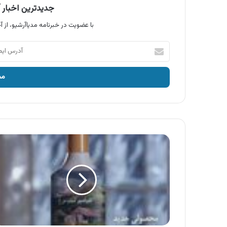
جدیدترین اخبار آ
با عضویت در خبرنامه مدیاآرشیو، از آخ
آدرس
ایمیل
خود
را
وارد
کنید
آگهی
محصولات
صحت
،
شامپو
تخم
مرغ
صحت