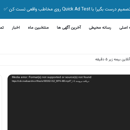
Quick Ad Test روی مخاطب واقعی تست کن ✅
اصلی
رسانه محیطی
آخرین آگهی ها
منتخبین ماه
اخبار
تم
 بیمه زیر ۵ دقیقه
Media error: Format(s) not supported or source(s) not found
دریافت پرونده: https://cdn.mediaarshiv.ir/files/or930162-012_MP4-480.mp4?_=1