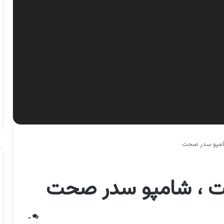
امپو سدر صحت
 ، شامپو سدر صحت
۰