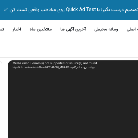
Quick Ad Test روی مخاطب واقعی تست کن ✅
اصلی
رسانه محیطی
آخرین آگهی ها
منتخبین ماه
اخبار
تم
این بیمه زیر ۵ دقیقه
Media error: Format(s) not supported or source(s) not found
دریافت پرونده: https://cdn.mediaarshiv.ir/files/sh960144-020_MP4-480.mp4?_=1