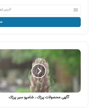
آدرس
ایمیل
خود
را
وارد
کنید
آگهی
محصولات
پرژک
،
شامپو
سیر
پرژک
آگهی محصولات پرژک ، شامپو سیر پرژک