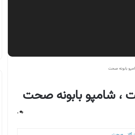
پو بابونه صحت
، شامپو بابونه صحت
۰
زرگانی صحت