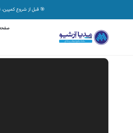
🎯 قبل از شروع کمپین، تصمیم درست بگیر! با 
صفحه 
پنج‌شنبه, 6 آگوست 2026
آگهی بیمه دات کام، خرید آنل
آگهی های تازه
نمایشگر
ویدیو