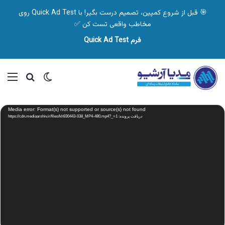
🎯 قبل از شروع کمپین، تصمیم درست بگیر! با Quick Ad Test روی
مخاطب واقعی تست کن ✅
فرم Quick Ad Test
تغییر پوسته
منو
جستجو ب
نمایشگر
Media error: Format(s) not supported or source(s) not found
ویدیو
دریافت پرونده: https://cdn.mediaarshiv.ir/files/kh930443-038_MP4-480.mp4?_=1