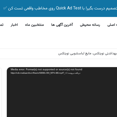
Quick Ad Test روی مخاطب واقعی تست کن ✅
اصلی
رسانه محیطی
آخرین آگهی ها
منتخبین ماه
اخبار
تم
بهداشتی نویتکس، مایع لباسشویی نویتکس
Media error: Format(s) not supported or source(s) not found
دریافت پرونده: https://cdn.mediaarshiv.ir/files/or930081-004_MP4-480.mp4?_=1