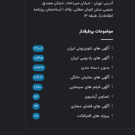
آدرس: تهران - خیابان میرداماد، خیابان مصدق
جنوبی،نبش اتوبان حقانی، پلاك ١ (ساختمان روزنامه
اطلاعات)، طبقه ۱۳
موضوعات پرطرفدار
آگهی های تلویزیونی ایران
۶۹,۱۰۶
آگهی های رادیویی ایران
۸,۴۴۵
بدون دسته بندی
۶,۳۳۳
آگهی های نمایش خانگی
۳,۴۰۳
آگهی فیلم های سینمایی
۱,۶۵۰
تصاویر آرشیوی
۵۹
آگهی های فضای مجازی
۴۴
پروژه های افترافکت
۲۸