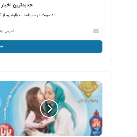
جدیدترین اخبار آ
با عضویت در خبرنامه مدیاآرشیو، از آخ
آدرس
ایمیل
خود
را
وارد
کنید
آگهی
مایع
ظرفشویی
پریل
،
روز
مادر
مبارک