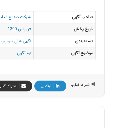
صاحب آگهی
شركت صنايع غذايي
تاریخ پخش
فروردین 1390
دسته‌بندی
آگهی های تلویزیونی
موضوع آگهی
آرم آگهی
اشتراک گذاری
لینکدین
اشتراک گذار