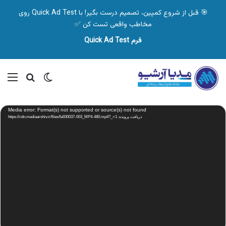
🎯 قبل از شروع کمپین، تصمیم درست بگیر! با Quick Ad Test روی
مخاطب واقعی تست کن ✅
فرم Quick Ad Test
تغییر پوسته
منو
جستجو ب
نمایشگر
Media error: Format(s) not supported or source(s) not found
ویدیو
دریافت پرونده: https://cdn.mediaarshiv.ir/files/fa930037-003_MP4-480.mp4?_=1