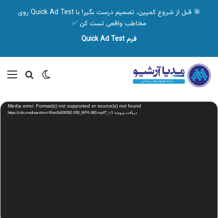
🎯 قبل از شروع کمپین، تصمیم درست بگیر! با Quick Ad Test روی
مخاطب واقعی تست کن ✅
فرم Quick Ad Test
تغییر پوسته
منو
جستجو ب
نمایشگر
Media error: Format(s) not supported or source(s) not found
ویدیو
دریافت پرونده: https://cdn.mediaarshiv.ir/files/fa930082-008_MP4-480.mp4?_=1