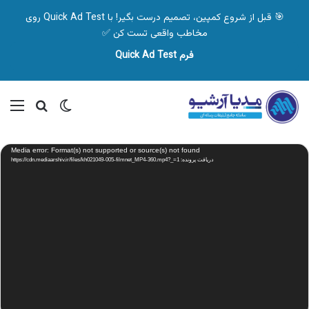
🎯 قبل از شروع کمپین، تصمیم درست بگیر! با Quick Ad Test روی
مخاطب واقعی تست کن ✅
فرم Quick Ad Test
تغییر پوسته
منو
جستجو ب
نمایشگر
Media error: Format(s) not supported or source(s) not found
ویدیو
دریافت پرونده: https://cdn.mediaarshiv.ir/files/kh021049-005-filmnet_MP4-360.mp4?_=1