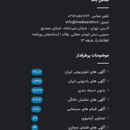
تماس باما
تلفن تماس : ۰۲۱۷۱۰۵۸۷۷۶
ایمیل: info@mediaarshiv.ir
آدرس: تهران - خیابان میرداماد، خیابان مصدق
جنوبی،نبش اتوبان حقانی، پلاك ١ (ساختمان روزنامه
اطلاعات)، طبقه ۱۳
موضوعات پرطرفدار
آگهی های تلویزیونی ایران
۶۹,۱۰۶
آگهی های رادیویی ایران
۸,۴۴۵
بدون دسته بندی
۶,۳۳۳
آگهی های نمایش خانگی
۳,۴۰۳
آگهی فیلم های سینمایی
۱,۶۵۰
تصاویر آرشیوی
۵۹
آگهی های فضای مجازی
۴۴