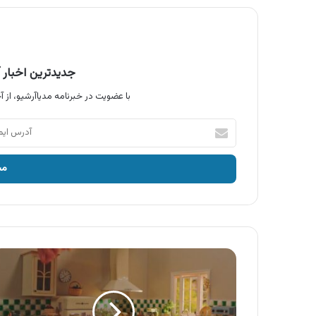
جدیدترین اخبار آ
با عضویت در خبرنامه مدیاآرشیو، از آخ
آدرس
ایمیل
خود
را
وارد
کنید
آگهی
محصولات
تک
ماکارون
،