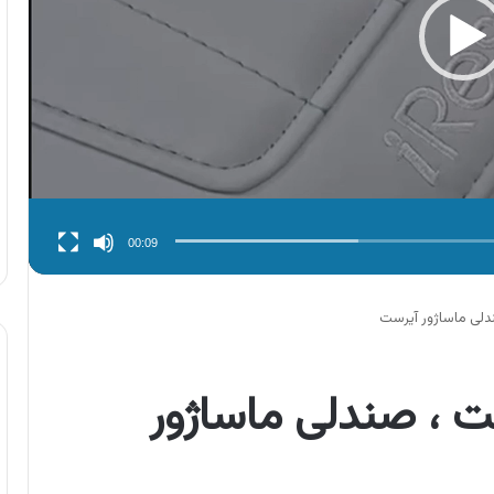
00:09
لی ماساژور آیرست
 ، صندلی ماساژور