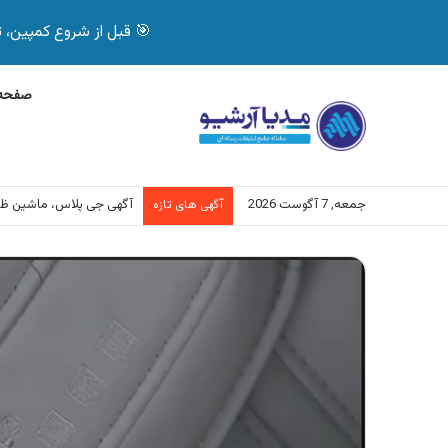
🎯 قبل از شروع کمپین، تصمیم درست بگیر! با 
صفحه 
جمعه, 7 آگوست 2026
آگهی بیمه دات کام، خرید آنلاین
آگهی های تازه
نمایشگر
ویدیو