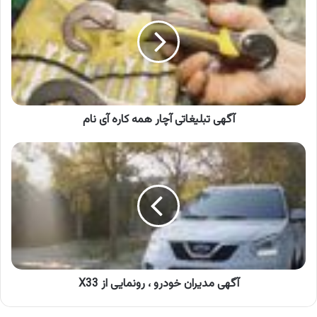
آچار
همه
کاره
آی
نام
آگهی تبلیغاتی آچار همه کاره آی نام
آگهی
مدیران
خودرو
،
رونمایی
از
X33
آگهی مدیران خودرو ، رونمایی از X33