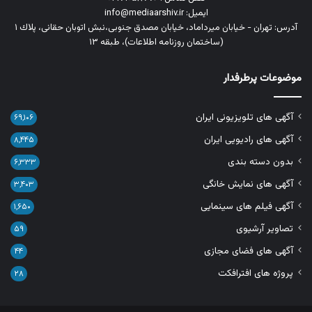
ایمیل: info@mediaarshiv.ir
آدرس: تهران - خیابان میرداماد، خیابان مصدق جنوبی،نبش اتوبان حقانی، پلاك ١
(ساختمان روزنامه اطلاعات)، طبقه ۱۳
موضوعات پرطرفدار
آگهی های تلویزیونی ایران
۶۹,۱۰۶
آگهی های رادیویی ایران
۸,۴۴۵
بدون دسته بندی
۶,۳۳۳
آگهی های نمایش خانگی
۳,۴۰۳
آگهی فیلم های سینمایی
۱,۶۵۰
تصاویر آرشیوی
۵۹
آگهی های فضای مجازی
۴۴
پروژه های افترافکت
۲۸