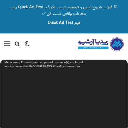
🎯 قبل از شروع کمپین، تصمیم درست بگیر! با Quick Ad Test روی
مخاطب واقعی تست کن ✅
فرم Quick Ad Test
تغییر پوسته
منو
جستجو ب
نمایشگر
Media error: Format(s) not supported or source(s) not found
ویدیو
دریافت پرونده: https://cdn.mediaarshiv.ir/files/ti930040-004_MP4-480.mp4?_=1