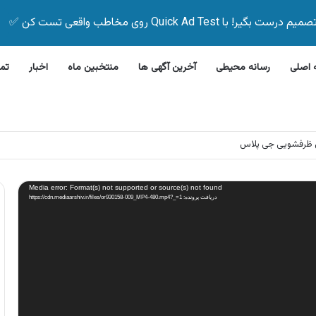
Quick Ad Test روی مخاطب واقعی تست کن ✅
اصلی
رسانه محیطی
آخرین آگهی ها
منتخبین ماه
اخبار
تم
 ظرفشویی جی پلاس
Media error: Format(s) not supported or source(s) not found
دریافت پرونده: https://cdn.mediaarshiv.ir/files/or930158-009_MP4-480.mp4?_=1