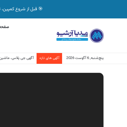
🎯 قبل از شروع کمپین، تصمیم درست بگیر! با 
صفحه 
پنج‌شنبه, 6 آگوست 2026
آگهی جی پلاس، ماشین
آگهی های تازه
نمایشگر
ویدیو