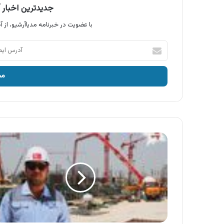
جدیدترین اخبار آ
با عضویت در خبرنامه مدیاآرشیو، از آخ
آدرس
ایمیل
خود
را
وارد
کنید
آگهی
پدیده
کیش
،
شهر
افسانه
ای
پدیده