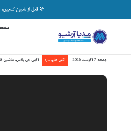
🎯 قبل از شروع کمپین، تصمیم درست بگیر! با 
صفحه 
جمعه, 7 آگوست 2026
آگهی جی پلاس، ماشین ظ
آگهی های تازه
نمایشگر
ویدیو