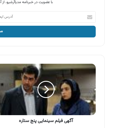
با عضویت در خبرنامه مدیاآرشیو، از آخ
آدرس
ایمیل
خود
را
وارد
کنید
آگهی
فیلم
سینمایی
پنج
ستاره
آگهی فیلم سینمایی پنج ستاره