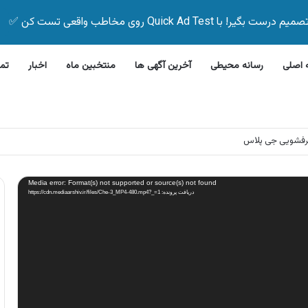
Quick Ad Test روی مخاطب واقعی تست کن ✅
اصلی
رسانه محیطی
آخرین آگهی ها
منتخبین ماه
اخبار
تم
رفشویی جی پلاس
Media error: Format(s) not supported or source(s) not found
دریافت پرونده: https://cdn.mediaarshiv.ir/files/Che-3_MP4-480.mp4?_=1