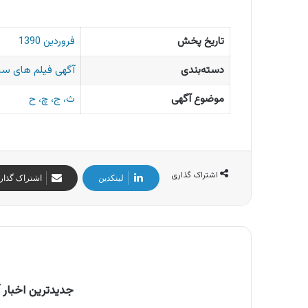
تاریخ پخش
فروردین 1390
دسته‌بندی
آگهی فیلم های سی
موضوع آگهی
ث، ج، چ، ح
اشتراک گذاری
لینکدین
اشتراک گذار
جدیدترین اخبار آ