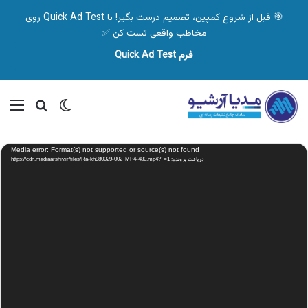
🎯 قبل از شروع کمپین، تصمیم درست بگیر! با Quick Ad Test روی
مخاطب واقعی تست کن ✅
فرم Quick Ad Test
تغییر پوسته
منو
جستجو ب
نمایشگر
Media error: Format(s) not supported or source(s) not found
ویدیو
دریافت پرونده: https://cdn.mediaarshiv.ir/files/Ra-kh980029-002_MP4-480.mp4?_=1