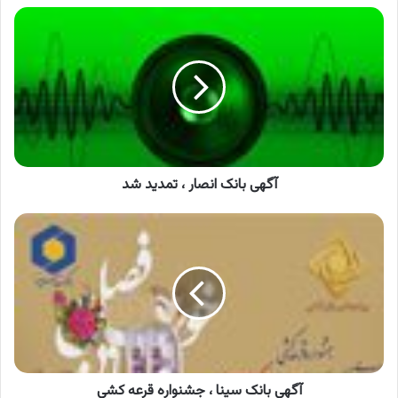
آگهی
بانک
انصار
،
تمدید
شد
آگهی بانک انصار ، تمدید شد
آگهی
بانک
سینا
،
جشنواره
قرعه
کشی
آگهی بانک سینا ، جشنواره قرعه کشی