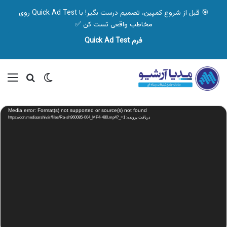
🎯 قبل از شروع کمپین، تصمیم درست بگیر! با Quick Ad Test روی
مخاطب واقعی تست کن ✅
فرم Quick Ad Test
تغییر پوسته
منو
جستجو ب
نمایشگر
Media error: Format(s) not supported or source(s) not found
ویدیو
دریافت پرونده: https://cdn.mediaarshiv.ir/files/Ra-sh960085-004_MP4-480.mp4?_=1