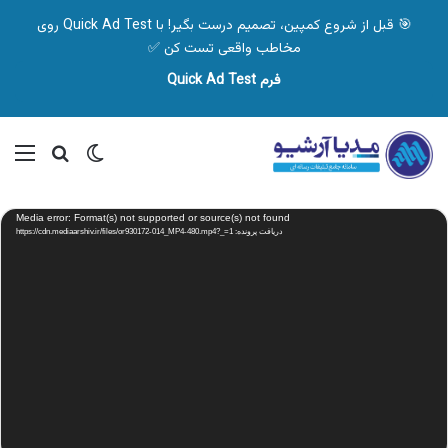
🎯 قبل از شروع کمپین، تصمیم درست بگیر! با Quick Ad Test روی
مخاطب واقعی تست کن ✅
فرم Quick Ad Test
تغییر پوسته
منو
جستجو ب
نمایشگر
Media error: Format(s) not supported or source(s) not found
ویدیو
دریافت پرونده: https://cdn.mediaarshiv.ir/files/or930172-014_MP4-480.mp4?_=1