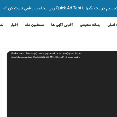
Quick Ad Test روی مخاطب واقعی تست کن ✅
اصلی
رسانه محیطی
آخرین آگهی ها
منتخبین ماه
اخبار
تم
رفشویی جی پلاس
Media error: Format(s) not supported or source(s) not found
دریافت پرونده: https://cdn.mediaarshiv.ir/files/fa930262-009_MP4-480.mp4?_=1