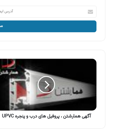
آدرس
ایمیل
خود
را
وارد
کنید
آگهی
همارشتن
،
پروفیل
های
درب
و
پنجره
UPVC
آگهی همارشتن ، پروفیل های درب و پنجره UPVC