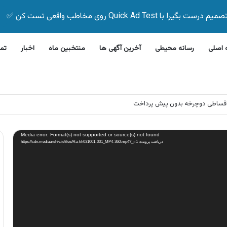
Quick Ad Test روی مخاطب واقعی تست کن ✅
اصلی
رسانه محیطی
آخرین آگهی ها
منتخبین ماه
اخبار
تم
 اقساطی دوچرخه بدون پیش پرداخت
Media error: Format(s) not supported or source(s) not found
دریافت پرونده: https://cdn.mediaarshiv.ir/files/Ra-kh031001-001_MP4-360.mp4?_=1