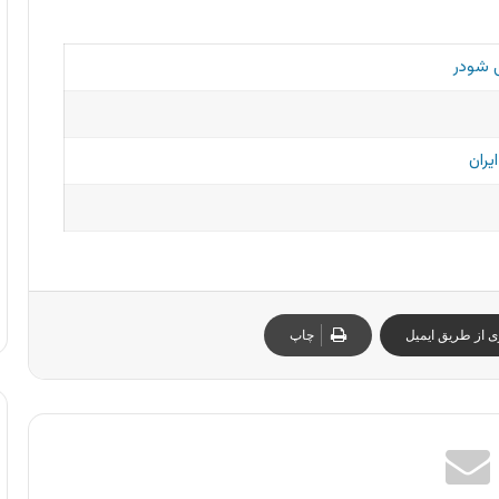
 شودر
یران
ی از طریق ایمیل
چاپ