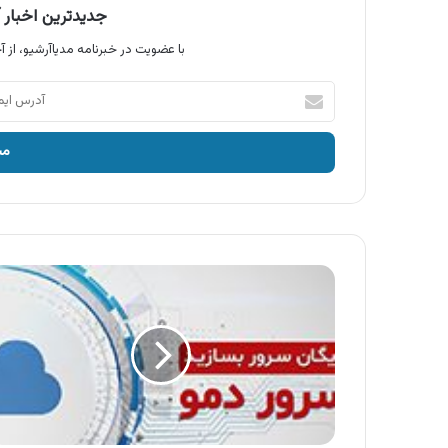
جدیدترین اخبار آ
با عضویت در خبرنامه مدیاآرشیو، از آخ
آدرس
ایمیل
خود
را
وارد
کنید
آگهی
آسیاتک
،
سرور
دمو