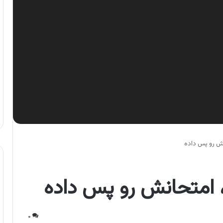
نش رو پس داده
 امتحانش رو پس داده
۰