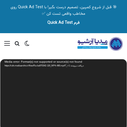
🎯 قبل از شروع کمپین، تصمیم درست بگیر! با Quick Ad Test روی
مخاطب واقعی تست کن ✅
فرم Quick Ad Test
تغییر پوسته
منو
جستجو ب
نمایشگر
Media error: Format(s) not supported or source(s) not found
ویدیو
دریافت پرونده: https://cdn.mediaarshiv.ir/files/Ra-ba970342-119_MP4-480.mp4?_=1