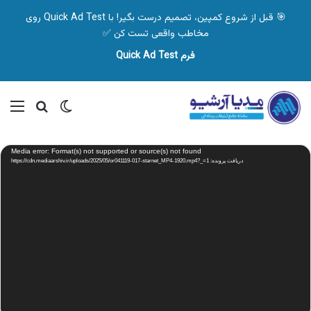
🎯 قبل از شروع کمپین، تصمیم درست بگیر! با Quick Ad Test روی
مخاطب واقعی تست کن ✅
فرم Quick Ad Test
تغییر پوسته
منو
جستجو ب
نمایشگر
Media error: Format(s) not supported or source(s) not found
ویدیو
دریافت پرونده: https://cdn.mediaarshiv.ir/uploads/2025/05/or041119-017-starnet_MP4-1920.mp4?_=1