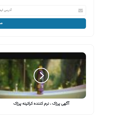
آدرس
ایمیل
خود
را
وارد
کنید
آگهی
پرژک
،
نرم
کننده
کراتینه
پرژک
آگهی پرژک ، نرم کننده کراتینه پرژک