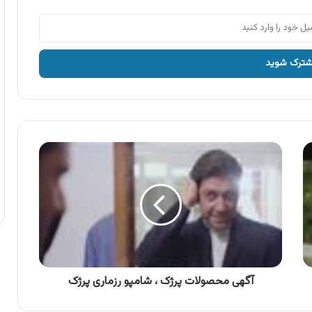
آگهی
محصولات
پرژک
،
شامپو
رزماری
پرژک
آگهی محصولات پرژک ، شامپو رزماری پرژک