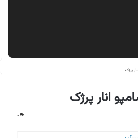
ار پرژک
مپو انار پرژک
۰
ت آرین