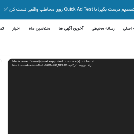
Quick Ad Test روی مخاطب واقعی تست کن ✅
اصلی
رسانه محیطی
آخرین آگهی ها
منتخبین ماه
اخبار
تم
 ظرفشویی جی پلاس
Media error: Format(s) not supported or source(s) not found
دریافت پرونده: https://cdn.mediaarshiv.ir/files/de980324-036_MP4-480.mp4?_=1