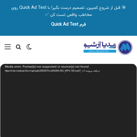
🎯 قبل از شروع کمپین، تصمیم درست بگیر! با Quick Ad Test روی
مخاطب واقعی تست کن ✅
فرم Quick Ad Test
تغییر پوسته
منو
جستجو ب
نمایشگر
Media error: Format(s) not supported or source(s) not found
ویدیو
دریافت پرونده: https://cdn.mediaarshiv.ir/uploads/2025/07/mo041064-001_MP4-720.mp4?_=1