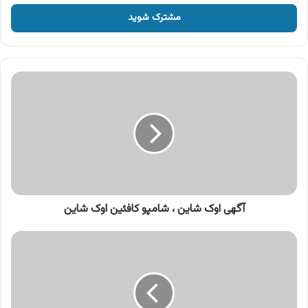
خود
را
وارد
کنید
آگهی
اوک
شاین
،
شامپو
کافئین
اوک
شاین
آگهی اوک شاین ، شامپو کافئین اوک شاین
آگهی
تلویزیونی
شهر
لوازم
خانگی