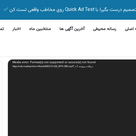
Quick Ad Test روی مخاطب واقعی تست کن ✅
اصلی
رسانه محیطی
آخرین آگهی ها
منتخبین ماه
اخبار
تم
رفشویی جی پلاس
Media error: Format(s) not supported or source(s) not found
دریافت پرونده: https://cdn.mediaarshiv.ir/files/fa930174-018_MP4-480.mp4?_=1