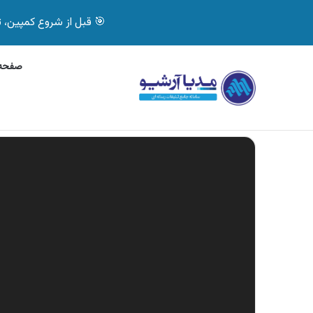
🎯 قبل از شروع کمپین، تصمیم درست بگیر! با 
صفحه 
جمعه, 7 آگوست 2026
آگهی جی پلاس، ماشین ظ
آگهی های تازه
نمایشگر
ویدیو