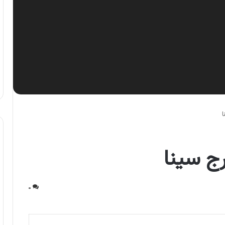
ا
ج سینا
۰