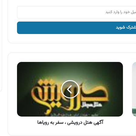
آگهی
هتل
درویشی
،
سفر
به
رویاها
آگهی هتل درویشی ، سفر به رویاها