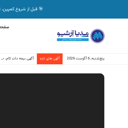
🎯 قبل از شروع کمپین، تصمیم درست بگیر! با 
صفحه 
پنج‌شنبه, 6 آگوست 2026
آگهی بیمه دات کام، خرید آنل
آگهی های تازه
نمایشگر
ویدیو