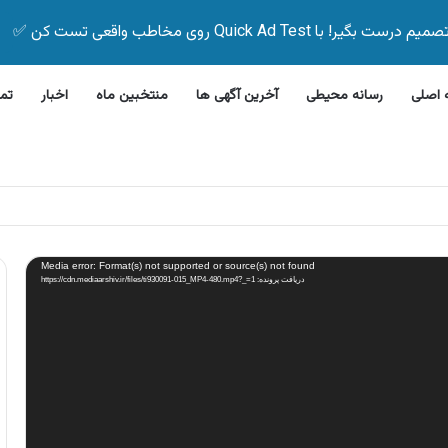
Quick Ad Test روی مخاطب واقعی تست کن ✅
اصلی
رسانه محیطی
آخرین آگهی ها
منتخبین ماه
اخبار
تم
این بیمه زیر ۵ دقیقه
Media error: Format(s) not supported or source(s) not found
دریافت پرونده: https://cdn.mediaarshiv.ir/files/ti930091-015_MP4-480.mp4?_=1