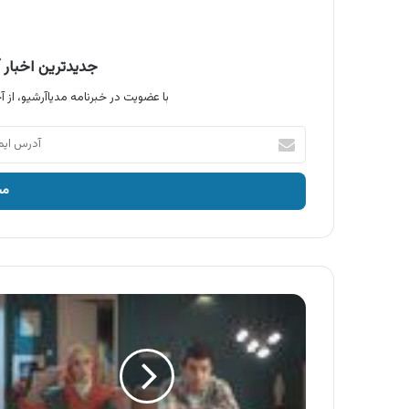
جدیدترین اخبار آ
با عضویت در خبرنامه مدیاآرشیو، از آخ
آدرس
ایمیل
خود
را
وارد
کنید
آگهی
ماکارونی
مک
،
پخت
ایرانی