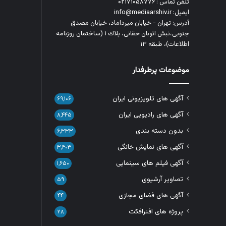
تلفن تماس : ۰۲۱۷۱۰۵۸۷۷۶
ایمیل: info@mediaarshiv.ir
آدرس: تهران - خیابان میرداماد، خیابان مصدق
جنوبی،نبش اتوبان حقانی، پلاك ١ (ساختمان روزنامه
اطلاعات)، طبقه ۱۳
موضوعات پرطرفدار
آگهی های تلویزیونی ایران
۶۹,۱۰۶
آگهی های رادیویی ایران
۸,۴۴۵
بدون دسته بندی
۶,۳۳۳
آگهی های نمایش خانگی
۳,۴۰۳
آگهی فیلم های سینمایی
۱,۶۵۰
تصاویر آرشیوی
۵۹
آگهی های فضای مجازی
۴۴
پروژه های افترافکت
۲۸