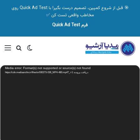
🎯 قبل از شروع کمپین، تصمیم درست بگیر! با Quick Ad Test روی
مخاطب واقعی تست کن ✅
فرم Quick Ad Test
تغییر پوسته
منو
جستجو ب
نمایشگر
Media error: Format(s) not supported or source(s) not found
ویدیو
دریافت پرونده: https://cdn.mediaarshiv.ir/files/or930273-036_MP4-480.mp4?_=1