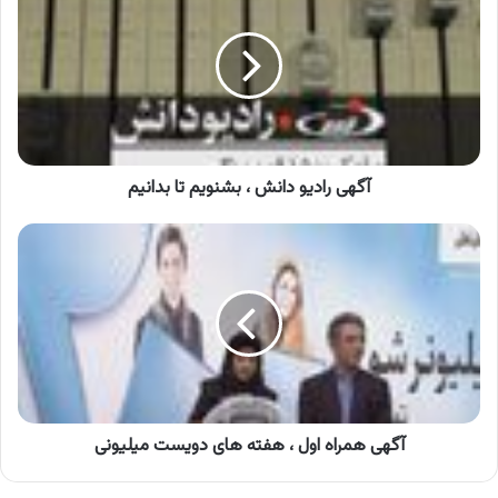
دانش
،
بشنویم
تا
بدانیم
آگهی رادیو دانش ، بشنویم تا بدانیم
آگهی
همراه
اول
،
هفته
های
دویست
میلیونی
آگهی همراه اول ، هفته های دویست میلیونی