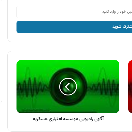
آگهی
رادیویی
موسسه
اعتباری
عسکریه
آگهی رادیویی موسسه اعتباری عسکریه