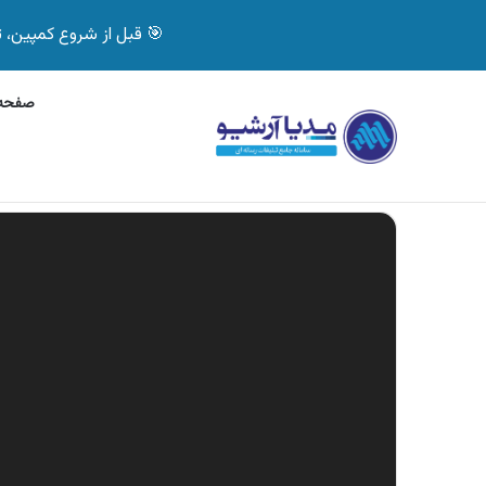
🎯 قبل از شروع کمپین، تصمیم درست بگیر! با 
صفحه 
جمعه, 7 آگوست 2026
آگهی جی پلاس، ماشین ظ
آگهی های تازه
نمایشگر
ویدیو