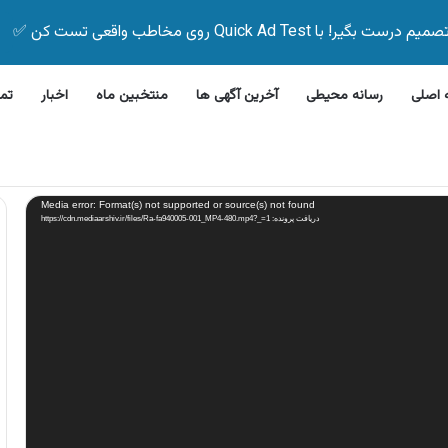
Quick Ad Test روی مخاطب واقعی تست کن ✅
اصلی
رسانه محیطی
آخرین آگهی ها
منتخبین ماه
اخبار
تم
رفشویی جی پلاس
Media error: Format(s) not supported or source(s) not found
دریافت پرونده: https://cdn.mediaarshiv.ir/files/Ra-fa940005-001_MP4-480.mp4?_=1