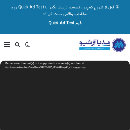
🎯 قبل از شروع کمپین، تصمیم درست بگیر! با Quick Ad Test روی
مخاطب واقعی تست کن ✅
فرم Quick Ad Test
تغییر پوسته
منو
جستجو ب
نمایشگر
Media error: Format(s) not supported or source(s) not found
ویدیو
دریافت پرونده: https://cdn.mediaarshiv.ir/files/Ra-de930055-002_MP4-480.mp4?_=1