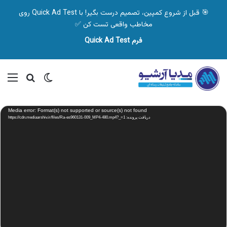
🎯 قبل از شروع کمپین، تصمیم درست بگیر! با Quick Ad Test روی
مخاطب واقعی تست کن ✅
فرم Quick Ad Test
تغییر پوسته
منو
جستجو ب
نمایشگر
Media error: Format(s) not supported or source(s) not found
ویدیو
دریافت پرونده: https://cdn.mediaarshiv.ir/files/Ra-es960131-009_MP4-480.mp4?_=1